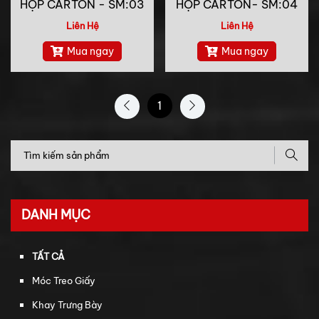
HỘP CARTON - SM:03
HỘP CARTON- SM:04
Liên Hệ
Liên Hệ
Mua ngay
Mua ngay
1
DANH MỤC
TẤT CẢ
Móc Treo Giấy
Khay Trưng Bày